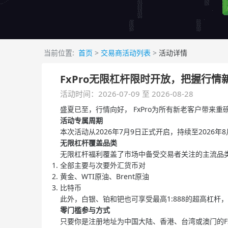
当前位置:
首页
>
交易商活动列表
>
活动详情
FxPro无限杠杆限时开放，把握行情
活动时间：2026-07-09 至 2026-08-28
盛夏已至，行情向好， FxPro为所有新老客户带来
活动专属周期
本次活动从2026年7月9日正式开启，持续至202
无限杠杆覆盖品类
无限杠杆福利覆盖了市场中备受交易者关注的主流品
全部主要与次要外汇货币对
黄金、WTI原油、Brent原油
比特币
此外，白银、铂和钯也可享受最高1:888的超高杠
零门槛参与方式
只要你是注册地址为中国大陆、香港、台湾或澳门的Fx