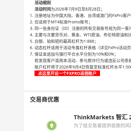
活动细则
活动时间
为2026年7月9日至8月28日；
注册地址为中国大陆、香港、台湾或澳门的FxPro
仅适用于MT4标准Promo账号；
同一张身份证（ID）注册的所有交易账号视为同一
主要与次要货币对、黄金、WTI原油、布伦特原油和
白银、铂和钯的最高杠杆为1:888；
动态杠杆适用于活动专属杠杆表格（详见FxPro活动
保证金追加与强行平仓水平分别为10%和0%；
若发现客户滥用本活动、参与欺诈行为或违反公司条款
账户杠杆将于2026年9月4日恢复至标准杠杆水平1
点这里开设一个FXPRO返佣账户
交易商优惠
ThinkMarkets 智
为了给交易者提供极致的风险对