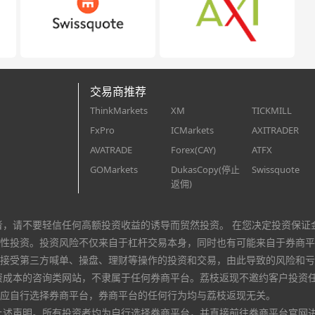
交易商推荐
ThinkMarkets
XM
TICKMILL
FxPro
ICMarkets
AXITRADER
AVATRADE
Forex(CAY)
ATFX
GOMarkets
DukasCopy(停止
Swissquote
返佣)
者，请不要轻信任何高额投资收益的诱导而贸然投资。 在您决定投资保证
性投资。投资风险不仅来自于杠杆交易本身，同时也有可能来自于券商平
接受第三方喊单、操盘、理财等操作的投资和交易，由此导致的风险和亏
资成本的咨询类网站，不隶属于任何券商平台。荔枝返现不邀约客户投资
应自行选择券商平台，券商平台的任何行为均与荔枝返现无关。
上述声明。所有投资者均为自行选择券商平台，并直接前往券商平台官网