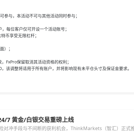
客户可参与，本活动不可与其他活动同时参与；
客户，每位客户仅可开设一个活动账号；
比特币享受无限杠杆；
页面）；
，FxPro保留取消其活动资格的权利；
:500，该调整将适用于所有账户，并将影响现有未平仓头寸及保证金要求。
汇 24/7 黄金/白银交易重磅上线
冲手段与不间断的获利机会，ThinkMarkets（智汇）正式推出