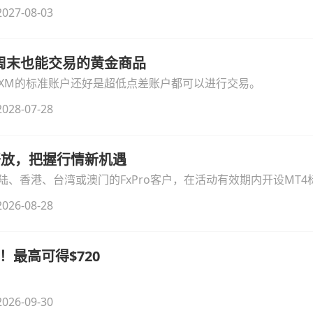
细拆解本次升级的核心交易品种、杠杆配置、支持软件及交易细
027-08-03
线周末也能交易的黄金商品
论XM的标准账户还好是超低点差账户都可以进行交易。
028-07-28
时开放，把握行情新机遇
、香港、台湾或澳门的FxPro客户，在活动有效期内开设MT4标
无需额外复杂操作。
026-08-28
！最高可得$720
026-09-30