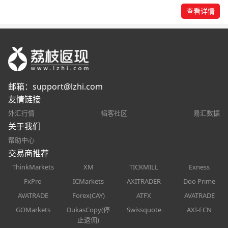
查看详情
邮箱：
support@lzhi.com
友情链接
外汇行情
韬客社区
易汇数据
关于我们
帮助中心
交易商推荐
ThinkMarkets
XM
TICKMILL
Exness
FxPro
ICMarkets
AXITRADER
Doo Prime
AVATRADE
Forex(CAY)
ATFX
AVATRADE
GOMarkets
DukasCopy(停
Swissquote
AXI-ECN
止返佣)