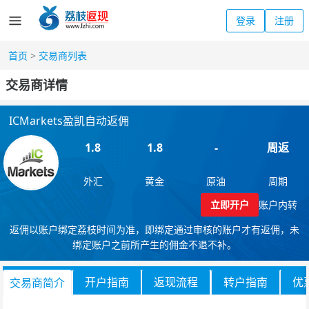
登录
注册
首页
>
交易商列表
交易商详情
ICMarkets盈凯自动返佣
1.8
1.8
-
周返
外汇
黄金
原油
周期
立即开户
账户内转
返佣以账户绑定荔枝时间为准，即绑定通过审核的账户才有返佣，未
绑定账户之前所产生的佣金不退不补。
开户指南
返现流程
转户指南
优
交易商简介