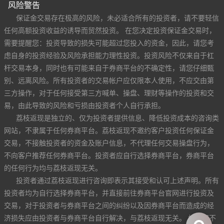
风险警告
保证金交易存在极高的风险，未必适合所有的投资者，请不要轻信
任何高额投资收益的诱导而贸然投资。 在您决定投资保证金交易时，
需要提醒您：投资导致的损失可能超过您投入的资金，因此，请您考
虑自身的投资经验及风险承担能力理性投资。投资风险不仅来自于杠
杆交易本身，同时也有可能来自于券商平台的不确定性，请您仔细甄
别、远离风险。所有投资者的交易帐户应仅限本人使用，不应交由第
三方操作，对于任何接受第三方喊单、操盘、理财等操作的投资和交
易，由此导致的风险和亏损由投资者个人自行承担。
荔枝返现是独立的、仅为投资者提供信息、降低投资成本的咨询类
网站，不隶属于任何券商平台。荔枝返现不邀约客户投资任何保证金
交易，不接触投资者的资金及账户信息，不代理任何交易操盘行为，
不向客户推荐任何券商平台。投资者应自行选择券商平台，券商平台
的任何行为均与荔枝返现无关。
投资者通过荔枝返现进行咨询即表示其接受和认可上述声明。所有
投资者均为自行选择券商平台，并直接前往券商平台官网进行投资及
交易，对于投资者与券商平台之间的纠纷以及因券商平台而造成的经
济损失应由投资者与券商平台自行解决，与荔枝返现无关。 如果您不