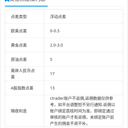
点差类型
浮动点差
欧美点差
0-0.3
黄金点差
2.0-3.0
原油点差
5
离岸人民币点
17
差
A股指数点差
13
ctrader账户不返佣,返佣数据仅供参
考，如平台调整恕不另行通知.返佣以
隔夜利息
账户绑定荔枝时间为准，即绑定通过
审核的账户才有返佣，未绑定账户前
产生的佣金不退不补。