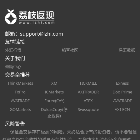
邮箱：
support@lzhi.com
友情链接
外汇行情
韬客社区
易汇数据
关于我们
帮助中心
交易商推荐
ThinkMarkets
XM
TICKMILL
Exness
FxPro
ICMarkets
AXITRADER
Doo Prime
AVATRADE
Forex(CAY)
ATFX
AVATRADE
GOMarkets
DukasCopy(停
Swissquote
AXI-ECN
止返佣)
风险警告
保证金交易存在极高的风险，未必适合所有的投资者，请不要轻信
任何高额投资收益的诱导而贸然投资。 在您决定投资保证金交易时，