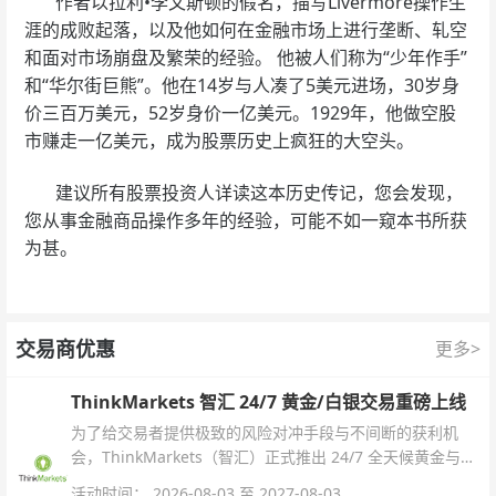
作者以拉利•李文斯顿的假名，描写Livermore操作生
涯的成败起落，以及他如何在金融市场上进行垄断、轧空
和面对市场崩盘及繁荣的经验。 他被人们称为“少年作手”
和“华尔街巨熊”。他在14岁与人凑了5美元进场，30岁身
价三百万美元，52岁身价一亿美元。1929年，他做空股
市赚走一亿美元，成为股票历史上疯狂的大空头。
建议所有股票投资人详读这本历史传记，您会发现，
您从事金融商品操作多年的经验，可能不如一窥本书所获
为甚。
交易商优惠
更多>
ThinkMarkets 智汇 24/7 黄金/白银交易重磅上线
为了给交易者提供极致的风险对冲手段与不间断的获利机
会，ThinkMarkets（智汇）正式推出 24/7 全天候黄金与白
银交易！本文将为您详细拆解本次升级的核心交易品种、杠
活动时间： 2026-08-03 至 2027-08-03