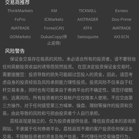
交易商推荐
ThinkMarkets
XM
TICKMILL
Exness
FxPro
ICMarkets
AXITRADER
Doo Prime
AVATRADE
Forex(CAY)
ATFX
AVATRADE
GOMarkets
DukasCopy(停
Swissquote
AXI-ECN
止返佣)
风险警告
保证金交易存在极高的风险，未必适合所有的投资者，请不要轻信
任何高额投资收益的诱导而贸然投资。 在您决定投资保证金交易时，
需要提醒您：投资导致的损失可能超过您投入的资金，因此，请您考
虑自身的投资经验及风险承担能力理性投资。投资风险不仅来自于杠
杆交易本身，同时也有可能来自于券商平台的不确定性，请您仔细甄
别、远离风险。所有投资者的交易帐户应仅限本人使用，不应交由第
三方操作，对于任何接受第三方喊单、操盘、理财等操作的投资和交
易，由此导致的风险和亏损由投资者个人自行承担。
荔枝返现是独立的、仅为投资者提供信息、降低投资成本的咨询类
网站，不隶属于任何券商平台。荔枝返现不邀约客户投资任何保证金
交易，不接触投资者的资金及账户信息，不代理任何交易操盘行为，