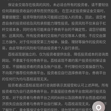
保证金交易存在极高的风险，未必适合所有的投资者，请不要轻信
任何高额投资收益的诱导而贸然投资。 在您决定投资保证金交易时，
需要提醒您：投资导致的损失可能超过您投入的资金，因此，请您考
虑自身的投资经验及风险承担能力理性投资。投资风险不仅来自于杠
杆交易本身，同时也有可能来自于券商平台的不确定性，请您仔细甄
别、远离风险。所有投资者的交易帐户应仅限本人使用，不应交由第
三方操作，对于任何接受第三方喊单、操盘、理财等操作的投资和交
易，由此导致的风险和亏损由投资者个人自行承担。
荔枝返现是独立的、仅为投资者提供信息、降低投资成本的咨询类
网站，不隶属于任何券商平台。荔枝返现不邀约客户投资任何保证金
交易，不接触投资者的资金及账户信息，不代理任何交易操盘行为，
不向客户推荐任何券商平台。投资者应自行选择券商平台，券商平台
的任何行为均与荔枝返现无关。
投资者通过荔枝返现进行咨询即表示其接受和认可上述声明。所有
投资者均为自行选择券商平台，并直接前往券商平台官网进行投资及
交易，对于投资者与券商平台之间的纠纷以及因券商平台而造成的经
济损失应由投资者与券商平台自行解决，与荔枝返现无关。 如果您不
了解外汇、黄金等保证金交易的风险，请勿贸然进行投资交易。