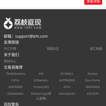
查看详情
邮箱：
support@lzhi.com
友情链接
外汇行情
韬客社区
易汇数据
关于我们
帮助中心
交易商推荐
ThinkMarkets
XM
TICKMILL
Exness
FxPro
ICMarkets
AXITRADER
Doo Prime
AVATRADE
Forex(CAY)
ATFX
AVATRADE
GOMarkets
DukasCopy(停
Swissquote
AXI-ECN
止返佣)
风险警告