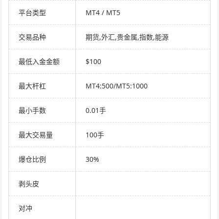
平台类型
MT4 / MT5
交易品种
期货,外汇,贵金属,指数,能源
最低入金金额
$100
最大杆杠
MT4:500/MT5:1000
最小手数
0.01手
最大交易量
100手
爆仓比例
30%
剥头皮
对冲