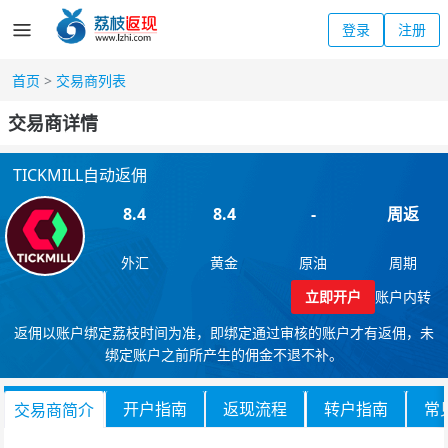
登录
注册
首页
>
交易商列表
交易商详情
TICKMILL自动返佣
8.4
8.4
-
周返
外汇
黄金
原油
周期
立即开户
账户内转
返佣以账户绑定荔枝时间为准，即绑定通过审核的账户才有返佣，未
绑定账户之前所产生的佣金不退不补。
开户指南
返现流程
转户指南
常
交易商简介