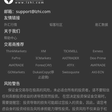
邮箱：
support@lzhi.com
友情链接
外汇行情
韬客社区
易汇数据
关于我们
帮助中心
交易商推荐
ThinkMarkets
XM
TICKMILL
Exness
FxPro
ICMarkets
AXITRADER
Doo Prime
AVATRADE
Forex(CAY)
ATFX
AVATRADE
GOMarkets
DukasCopy(停
Swissquote
AXI-ECN
止返佣)
风险警告
保证金交易存在极高的风险，未必适合所有的投资者，请不要轻信
任何高额投资收益的诱导而贸然投资。 在您决定投资保证金交易时，
需要提醒您：投资导致的损失可能超过您投入的资金，因此，请您考
虑自身的投资经验及风险承担能力理性投资。投资风险不仅来自于杠