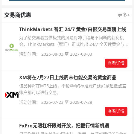
交易商优惠
更多>
ThinkMarkets 智汇 24/7 黄金/白银交易重磅上线
为了给交易者提供极致的风险对冲手段与不间断的获利机
会，ThinkMarkets（智汇）正式推出 24/7 全天候黄金与白
银交易！本文将为您详细拆解本次升级的核心交易品种、杠
活动时间： 2026-08-03 至 2027-08-03
杆配置、支持软件及交易细则。
查看详情
XM将在7月27日上线周末也能交易的黄金商品
该品种将在MT5上线，不论XM的标准账户还好是超低点差
账户都可以进行交易。
活动时间： 2026-07-23 至 2028-07-28
查看详情
FxPro无限杠杆限时开放，把握行情新机遇
只要你是注册地址为中国大陆、香港、台湾或澳门的FxPro