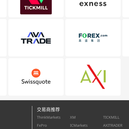
交易商推荐
ThinkMarkets
XM
TICKMILL
FxPro
ICMarkets
AXITRADER