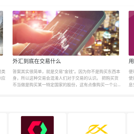
外汇到底在交易什么
用
很类
答案其实很简单，就是交易“金钱”。因为你不是购买东西本
便
你应
身，所以这种交易会混淆人们对于交易的认识。 把购买货
使
币当做是购买某一特定国家的股份，这有点像购买一个公司
息
的股票一样。货币的价格直接反映市场对于一国当前以及未
息
来经济状况的判断。