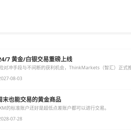
汇 24/7 黄金/白银交易重磅上线
冲手段与不间断的获利机会，ThinkMarkets（智汇）正式推出
细拆解本次升级的核心交易品种、杠杆配置、支持软件及交易细
027-08-03
线周末也能交易的黄金商品
论XM的标准账户还好是超低点差账户都可以进行交易。
028-07-28