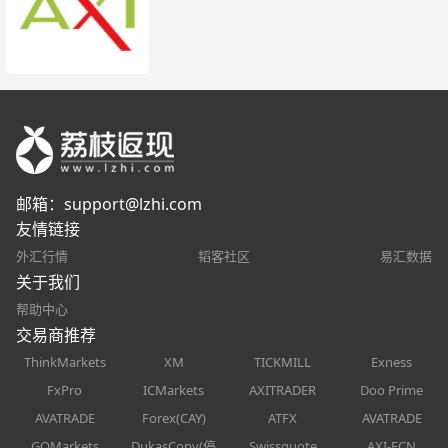
邮箱：
support@lzhi.com
友情链接
外汇行情
韬客社区
易汇数据
关于我们
帮助中心
交易商推荐
ThinkMarkets
XM
TICKMILL
Exness
FxPro
ICMarkets
AXITRADER
Doo Prime
AVATRADE
Forex(CAY)
ATFX
AVATRADE
GOMarkets
DukasCopy(停
Swissquote
AXI-ECN