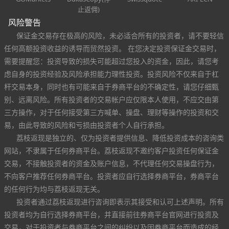
止返佣)
风险警告
保证金交易存在极高的风险，未必适合所有的投资者，请不要轻信
任何高额投资收益的诱导而贸然投资。 在您决定投资保证金交易时，
需要提醒您：投资导致的损失可能超过您投入的资金，因此，请您考
虑自身的投资经验及风险承担能力理性投资。投资风险不仅来自于杠
杆交易本身，同时也有可能来自于券商平台的不确定性，请您仔细甄
别、远离风险。所有投资者的交易帐户应仅限本人使用，不应交由第
三方操作，对于任何接受第三方喊单、操盘、理财等操作的投资和交
易，由此导致的风险和亏损由投资者个人自行承担。
荔枝返现是独立的、仅为投资者提供信息、降低投资成本的咨询类
网站，不隶属于任何券商平台。荔枝返现不邀约客户投资任何保证金
交易，不接触投资者的资金及账户信息，不代理任何交易操盘行为，
不向客户推荐任何券商平台。投资者应自行选择券商平台，券商平台
的任何行为均与荔枝返现无关。
投资者通过荔枝返现进行咨询即表示其接受和认可上述声明。所有
投资者均为自行选择券商平台，并直接前往券商平台官网进行投资及
交易，对于投资者与券商平台之间的纠纷以及因券商平台而造成的经