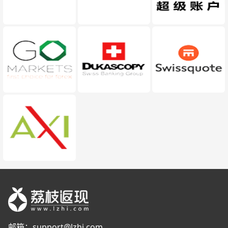
邮箱：
support@lzhi.com