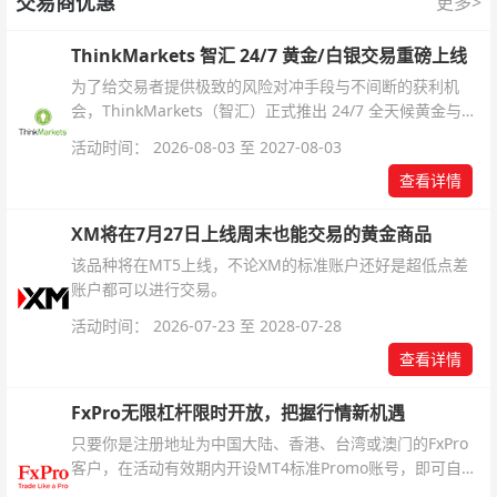
交易商优惠
更多>
ThinkMarkets 智汇 24/7 黄金/白银交易重磅上线
为了给交易者提供极致的风险对冲手段与不间断的获利机
会，ThinkMarkets（智汇）正式推出 24/7 全天候黄金与白
银交易！本文将为您详细拆解本次升级的核心交易品种、杠
活动时间： 2026-08-03 至 2027-08-03
杆配置、支持软件及交易细则。
查看详情
XM将在7月27日上线周末也能交易的黄金商品
该品种将在MT5上线，不论XM的标准账户还好是超低点差
账户都可以进行交易。
活动时间： 2026-07-23 至 2028-07-28
查看详情
FxPro无限杠杆限时开放，把握行情新机遇
只要你是注册地址为中国大陆、香港、台湾或澳门的FxPro
客户，在活动有效期内开设MT4标准Promo账号，即可自动
解锁无限倍杠杆福利，无需额外复杂操作。