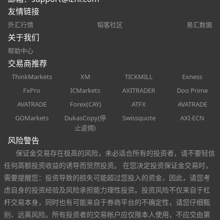
友情链接
外汇行情
韬客社区
易汇数据
关于我们
帮助中心
交易商推荐
ThinkMarkets
XM
TICKMILL
Exness
FxPro
ICMarkets
AXITRADER
Doo Prime
AVATRADE
Forex(CAY)
ATFX
AVATRADE
GOMarkets
DukasCopy(停
Swissquote
AXI-ECN
止返佣)
风险警告
保证金交易存在极高的风险，未必适合所有的投资者，请不要轻信
任何高额投资收益的诱导而贸然投资。 在您决定投资保证金交易时，
需要提醒您：投资导致的损失可能超过您投入的资金，因此，请您考
虑自身的投资经验及风险承担能力理性投资。投资风险不仅来自于杠
杆交易本身，同时也有可能来自于券商平台的不确定性，请您仔细甄
别、远离风险。所有投资者的交易帐户应仅限本人使用，不应交由第