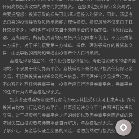
任何高额投资收益的诱导而贸然投资。 在您决定投资保证金交易时，
需要提醒您：投资导致的损失可能超过您投入的资金，因此，请您考
虑自身的投资经验及风险承担能力理性投资。投资风险不仅来自于杠
杆交易本身，同时也有可能来自于券商平台的不确定性，请您仔细甄
别、远离风险。所有投资者的交易帐户应仅限本人使用，不应交由第
三方操作，对于任何接受第三方喊单、操盘、理财等操作的投资和交
易，由此导致的风险和亏损由投资者个人自行承担。
荔枝返现是独立的、仅为投资者提供信息、降低投资成本的咨询类
网站，不隶属于任何券商平台。荔枝返现不邀约客户投资任何保证金
交易，不接触投资者的资金及账户信息，不代理任何交易操盘行为，
不向客户推荐任何券商平台。投资者应自行选择券商平台，券商平台
的任何行为均与荔枝返现无关。
投资者通过荔枝返现进行咨询即表示其接受和认可上述声明。所有
投资者均为自行选择券商平台，并直接前往券商平台官网进行投资及
交易，对于投资者与券商平台之间的纠纷以及因券商平台而造成的经
济损失应由投资者与券商平台自行解决，与荔枝返现无关。 如果您不
了解外汇、黄金等保证金交易的风险，请勿贸然进行投资交易。