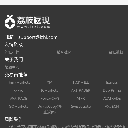
邮箱：
support@lzhi.com
友情链接
外汇行情
韬客社区
易汇数据
关于我们
帮助中心
交易商推荐
ThinkMarkets
XM
TICKMILL
Exness
FxPro
ICMarkets
AXITRADER
Doo Prime
AVATRADE
Forex(CAY)
ATFX
AVATRADE
GOMarkets
DukasCopy(停
Swissquote
AXI-ECN
止返佣)
风险警告
保证金交易存在极高的风险，未必适合所有的投资者，请不要轻信