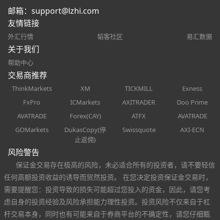
邮箱：
support@lzhi.com
友情链接
外汇行情
韬客社区
易汇数据
关于我们
帮助中心
交易商推荐
ThinkMarkets
XM
TICKMILL
Exness
FxPro
ICMarkets
AXITRADER
Doo Prime
AVATRADE
Forex(CAY)
ATFX
AVATRADE
GOMarkets
DukasCopy(停
Swissquote
AXI-ECN
止返佣)
风险警告
保证金交易存在极高的风险，未必适合所有的投资者，请不要轻信
任何高额投资收益的诱导而贸然投资。 在您决定投资保证金交易时，
需要提醒您：投资导致的损失可能超过您投入的资金，因此，请您考
虑自身的投资经验及风险承担能力理性投资。投资风险不仅来自于杠
杆交易本身，同时也有可能来自于券商平台的不确定性，请您仔细甄