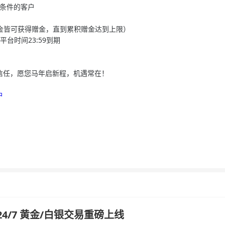
合条件的客户
，每笔入金皆可获得赠金，直到累积赠金达到上限）
台时间23:59到期
信任，愿您马年启新程，机遇常在！
户
汇 24/7 黄金/白银交易重磅上线