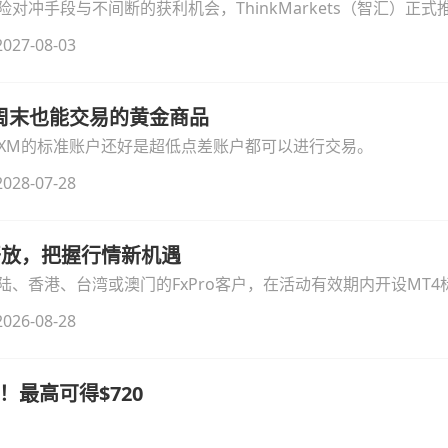
冲手段与不间断的获利机会，ThinkMarkets（智汇）正式推出
细拆解本次升级的核心交易品种、杠杆配置、支持软件及交易细
027-08-03
线周末也能交易的黄金商品
论XM的标准账户还好是超低点差账户都可以进行交易。
028-07-28
时开放，把握行情新机遇
、香港、台湾或澳门的FxPro客户，在活动有效期内开设MT4标
无需额外复杂操作。
026-08-28
！最高可得$720