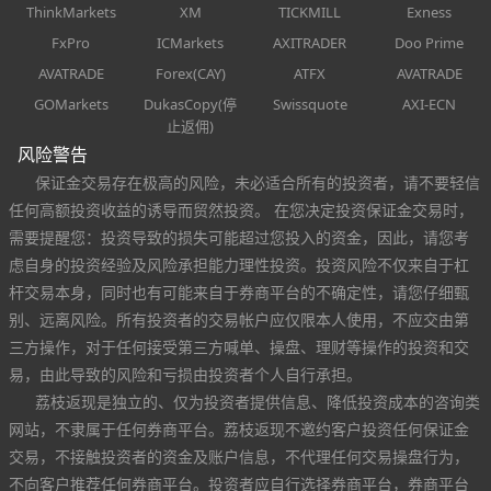
ThinkMarkets
XM
TICKMILL
Exness
FxPro
ICMarkets
AXITRADER
Doo Prime
AVATRADE
Forex(CAY)
ATFX
AVATRADE
GOMarkets
DukasCopy(停
Swissquote
AXI-ECN
止返佣)
风险警告
保证金交易存在极高的风险，未必适合所有的投资者，请不要轻信
任何高额投资收益的诱导而贸然投资。 在您决定投资保证金交易时，
需要提醒您：投资导致的损失可能超过您投入的资金，因此，请您考
虑自身的投资经验及风险承担能力理性投资。投资风险不仅来自于杠
杆交易本身，同时也有可能来自于券商平台的不确定性，请您仔细甄
别、远离风险。所有投资者的交易帐户应仅限本人使用，不应交由第
三方操作，对于任何接受第三方喊单、操盘、理财等操作的投资和交
易，由此导致的风险和亏损由投资者个人自行承担。
荔枝返现是独立的、仅为投资者提供信息、降低投资成本的咨询类
网站，不隶属于任何券商平台。荔枝返现不邀约客户投资任何保证金
交易，不接触投资者的资金及账户信息，不代理任何交易操盘行为，
不向客户推荐任何券商平台。投资者应自行选择券商平台，券商平台