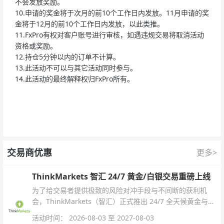
不会发放奖励。
10.申请的奖金将于次月的前10个工作日内发放。11月申请的奖
金将于12月的前10个工作日内发放，以此类推。
11.FxPro有权对客户账号进行审核，如遇违规交易将取消活动
资格或奖励。
12.持仓5分钟以内的订单不计算。
13.此活动不可以与其它活动同时参与。
14.此活动的最终解释权归FxPro所有。
交易商优惠
更多>
ThinkMarkets 智汇 24/7 黄金/白银交易重磅上线
为了给交易者提供极致的风险对冲手段与不间断的获利机
会，ThinkMarkets（智汇）正式推出 24/7 全天候黄金与白
银交易！本文将为您详细拆解本次升级的核心交易品种、杠
活动时间： 2026-08-03 至 2027-08-03
杆配置、支持软件及交易细则。