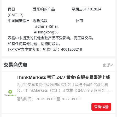
假日
受影响的产品
星期三01.10.2024
(GMT +3)
中国国庆假日
现货指数 休市
#ChinaHShar,
#Hongkong50
表格中未提及的其他金融产品不受影响，仍正常交易。
如有任何其他问题，请随时联系。
FxPro官方中文客服：免费电话：4001203218
交易商优惠
更多>
ThinkMarkets 智汇 24/7 黄金/白银交易重磅上线
为了给交易者提供极致的风险对冲手段与不间断的获利机
会，ThinkMarkets（智汇）正式推出 24/7 全天候黄金与白
银交易！本文将为您详细拆解本次升级的核心交易品种、杠
活动时间： 2026-08-03 至 2027-08-03
杆配置、支持软件及交易细则。
查看详情