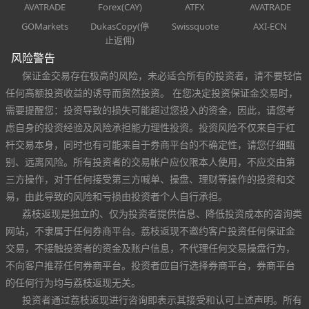
AVATRADE
Forex(CAY)
ATFX
AVATRADE
GOMarkets
DukasCopy(停
Swissquote
AXI-ECN
止返佣)
风险警告
保证金交易存在极高的风险，未必适合所有的投资者，请不要轻信
任何高额投资收益的诱导而贸然投资。 在您决定投资保证金交易时，
需要提醒您：投资导致的损失可能超过您投入的资金，因此，请您考
虑自身的投资经验及风险承担能力理性投资。投资风险不仅来自于杠
杆交易本身，同时也有可能来自于券商平台的不确定性，请您仔细甄
别、远离风险。所有投资者的交易帐户应仅限本人使用，不应交由第
三方操作，对于任何接受第三方喊单、操盘、理财等操作的投资和交
易，由此导致的风险和亏损由投资者个人自行承担。
荔枝返现是独立的、仅为投资者提供信息、降低投资成本的咨询类
网站，不隶属于任何券商平台。荔枝返现不邀约客户投资任何保证金
交易，不接触投资者的资金及账户信息，不代理任何交易操盘行为，
不向客户推荐任何券商平台。投资者应自行选择券商平台，券商平台
的任何行为均与荔枝返现无关。
投资者通过荔枝返现进行咨询即表示其接受和认可上述声明。所有