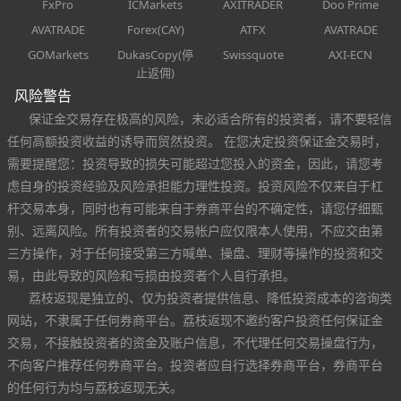
FxPro
ICMarkets
AXITRADER
Doo Prime
AVATRADE
Forex(CAY)
ATFX
AVATRADE
GOMarkets
DukasCopy(停
Swissquote
AXI-ECN
止返佣)
风险警告
保证金交易存在极高的风险，未必适合所有的投资者，请不要轻信
任何高额投资收益的诱导而贸然投资。 在您决定投资保证金交易时，
需要提醒您：投资导致的损失可能超过您投入的资金，因此，请您考
虑自身的投资经验及风险承担能力理性投资。投资风险不仅来自于杠
杆交易本身，同时也有可能来自于券商平台的不确定性，请您仔细甄
别、远离风险。所有投资者的交易帐户应仅限本人使用，不应交由第
三方操作，对于任何接受第三方喊单、操盘、理财等操作的投资和交
易，由此导致的风险和亏损由投资者个人自行承担。
荔枝返现是独立的、仅为投资者提供信息、降低投资成本的咨询类
网站，不隶属于任何券商平台。荔枝返现不邀约客户投资任何保证金
交易，不接触投资者的资金及账户信息，不代理任何交易操盘行为，
不向客户推荐任何券商平台。投资者应自行选择券商平台，券商平台
的任何行为均与荔枝返现无关。