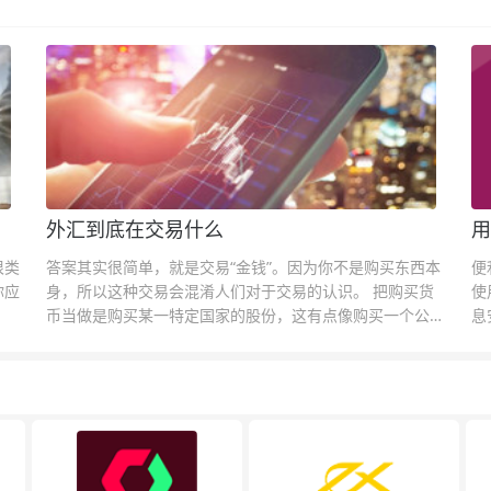
外汇到底在交易什么
用
很类
答案其实很简单，就是交易“金钱”。因为你不是购买东西本
便
你应
身，所以这种交易会混淆人们对于交易的认识。 把购买货
使
币当做是购买某一特定国家的股份，这有点像购买一个公司
息
的股票一样。货币的价格直接反映市场对于一国当前以及未
息
来经济状况的判断。