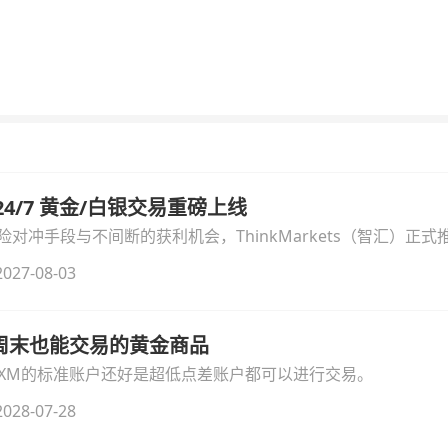
汇 24/7 黄金/白银交易重磅上线
冲手段与不间断的获利机会，ThinkMarkets（智汇）正式推出
细拆解本次升级的核心交易品种、杠杆配置、支持软件及交易细
027-08-03
线周末也能交易的黄金商品
论XM的标准账户还好是超低点差账户都可以进行交易。
028-07-28