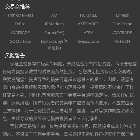
交易商推荐
ThinkMarkets
XM
TICKMILL
Exness
FxPro
ICMarkets
AXITRADER
Doo Prime
AVATRADE
Forex(CAY)
ATFX
AVATRADE
GOMarkets
DukasCopy(停
Swissquote
AXI-ECN
止返佣)
风险警告
保证金交易存在极高的风险，未必适合所有的投资者，请不要轻信
任何高额投资收益的诱导而贸然投资。 在您决定投资保证金交易时，
需要提醒您：投资导致的损失可能超过您投入的资金，因此，请您考
虑自身的投资经验及风险承担能力理性投资。投资风险不仅来自于杠
杆交易本身，同时也有可能来自于券商平台的不确定性，请您仔细甄
别、远离风险。所有投资者的交易帐户应仅限本人使用，不应交由第
三方操作，对于任何接受第三方喊单、操盘、理财等操作的投资和交
易，由此导致的风险和亏损由投资者个人自行承担。
荔枝返现是独立的、仅为投资者提供信息、降低投资成本的咨询类
网站，不隶属于任何券商平台。荔枝返现不邀约客户投资任何保证金