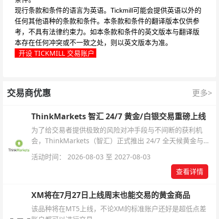
现行条款和条件的语言为英语。Tickmill可能会提供英语以外的
任何其他语种的条款和条件。本条款和条件的翻译版本仅供参
考，不具有法律约束力。如本条款和条件的英文版本与翻译版
本存在任何冲突或不一致之处，则以英文版本为准。
开设 TICKMILL 交易账户
交易商优惠
更多>
ThinkMarkets 智汇 24/7 黄金/白银交易重磅上线
为了给交易者提供极致的风险对冲手段与不间断的获利机
会，ThinkMarkets（智汇）正式推出 24/7 全天候黄金与白
银交易！本文将为您详细拆解本次升级的核心交易品种、杠
活动时间： 2026-08-03 至 2027-08-03
杆配置、支持软件及交易细则。
查看详情
XM将在7月27日上线周末也能交易的黄金商品
该品种将在MT5上线，不论XM的标准账户还好是超低点差