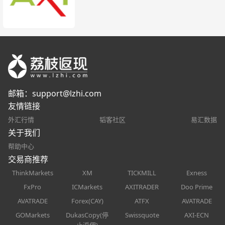
邮箱：
support@lzhi.com
友情链接
外汇行情
韬客社区
易汇数据
关于我们
帮助中心
交易商推荐
ThinkMarkets
XM
TICKMILL
Exness
FxPro
ICMarkets
AXITRADER
Doo Prime
AVATRADE
Forex(CAY)
ATFX
AVATRADE
GOMarkets
DukasCopy(停
Swissquote
AXI-ECN
止返佣)