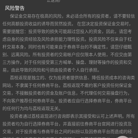
风险警告
保证金交易存在极高的风险，未必适合所有的投资者，请不要轻信
任何高额投资收益的诱导而贸然投资。 在您决定投资保证金交易时，
需要提醒您：投资导致的损失可能超过您投入的资金，因此，请您考
虑自身的投资经验及风险承担能力理性投资。投资风险不仅来自于杠
杆交易本身，同时也有可能来自于券商平台的不确定性，请您仔细甄
别、远离风险。所有投资者的交易帐户应仅限本人使用，不应交由第
三方操作，对于任何接受第三方喊单、操盘、理财等操作的投资和交
易，由此导致的风险和亏损由投资者个人自行承担。
荔枝返现是独立的、仅为投资者提供信息、降低投资成本的咨询类
网站，不隶属于任何券商平台。荔枝返现不邀约客户投资任何保证金
交易，不接触投资者的资金及账户信息，不代理任何交易操盘行为，
不向客户推荐任何券商平台。投资者应自行选择券商平台，券商平台
的任何行为均与荔枝返现无关。
投资者通过荔枝返现进行咨询即表示其接受和认可上述声明。所有
投资者均为自行选择券商平台，并直接前往券商平台官网进行投资及
交易，对于投资者与券商平台之间的纠纷以及因券商平台而造成的经