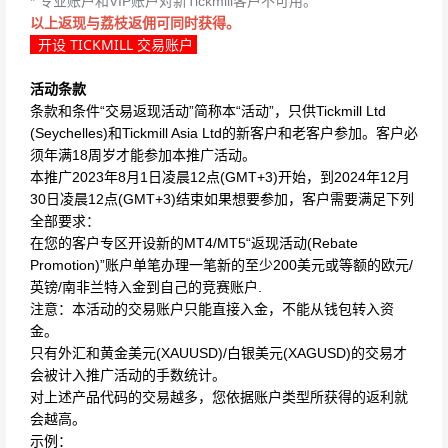
* 专业账户和VIP账户对新Tickmill客户不可用。
以上返现与荔枝返佣可同时获得。
开设 TICKMILL 交易账户
活动条款
条款和条件“交易返现活动”简称本“活动”，只供Tickmill Ltd
(Seychelles)和Tickmill Asia Ltd的新客户和老客户参加。客户必
须年满18周岁才能参加本推广活动。
本推广2023年8月1日凌晨12点(GMT+3)开始，到2024年12月
30日凌晨12点(GMT+3)结束如果想要参加，客户需要满足下列
全部要求：
在您的客户专区开设新的MT4/MT5“返现活动(Rebate
Promotion)”账户单笔办理一笔新的至少200美元或等额的欧元/
英镑/南非兰特入金到自己的竞赛账户.
注意：本活动的交易账户只能直接入金，不能从钱包转入资
金。
只有外汇和黄金美元(XAUUSD)/白银美元(XAGUSD)的交易才
会被计入推广活动的手数统计。
对上述产品代码的交易越多，您依据账户类型所获得的返利就
会越高。
示例：