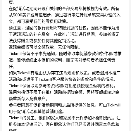
度。
在促销活动期间开设和关闭的全部交易都将被视为有效。所有
从5000美元或等值起步，通过银行电汇转账单笔交易办理的入
金，都可享受我们的零费用政策。
请注意，退回的银行费用将转账到您的钱包，因此不能作为用
于返现活动的补充资金。在此推广活动进行期间，参加者将无
法获得赠金或参加任何其他促销活动。
返现金额将可以全额取款，无任何限制。
Tickmill保留不予事先通知，随时修改本促销条款和条件和/或推
迟、暂停或终止本促销的权利，而无需对参与者承担任何责
任。
如果Tickmill有理由认为存在违背规则和政策，或者滥用本推广
活动和/或适用于Tickmill客户服务协议的条款和条件的情况，
Tickmill保留取消参与者资格和/或拒绝颁授现金返利的权利。
滥用包括但不限于在推广活动前提取金额，再将等额或较少金
额重新存入竞赛账户。
参与者同意在促销活动期间和之后所提供的信息，可由Tickmill
用于促销活动和其他营销用途。
Tickmill的员工、他们的家人和家属不允许参加本促销活动。注
册参加本促销活动，客户即承认他们已经阅读并同意本条款和
条件。