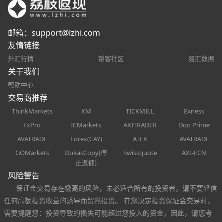
邮箱：
support@lzhi.com
友情链接
外汇行情
韬客社区
易汇数据
关于我们
帮助中心
交易商推荐
ThinkMarkets
XM
TICKMILL
Exness
FxPro
ICMarkets
AXITRADER
Doo Prime
AVATRADE
Forex(CAY)
ATFX
AVATRADE
GOMarkets
DukasCopy(停
Swissquote
AXI-ECN
止返佣)
风险警告
保证金交易存在极高的风险，未必适合所有的投资者，请不要轻信
任何高额投资收益的诱导而贸然投资。 在您决定投资保证金交易时，
需要提醒您：投资导致的损失可能超过您投入的资金，因此，请您考