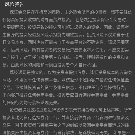
风险警告
保证金交易存在极高的风险，未必适合所有的投资者，请不要轻信
任何高额投资收益的诱导而贸然投资。 在您决定投资保证金交易时，
需要提醒您：投资导致的损失可能超过您投入的资金，因此，请您考
虑自身的投资经验及风险承担能力理性投资。投资风险不仅来自于杠
杆交易本身，同时也有可能来自于券商平台的不确定性，请您仔细甄
别、远离风险。所有投资者的交易帐户应仅限本人使用，不应交由第
三方操作，对于任何接受第三方喊单、操盘、理财等操作的投资和交
易，由此导致的风险和亏损由投资者个人自行承担。
荔枝返现是独立的、仅为投资者提供信息、降低投资成本的咨询类
网站，不隶属于任何券商平台。荔枝返现不邀约客户投资任何保证金
交易，不接触投资者的资金及账户信息，不代理任何交易操盘行为，
不向客户推荐任何券商平台。投资者应自行选择券商平台，券商平台
的任何行为均与荔枝返现无关。
投资者通过荔枝返现进行咨询即表示其接受和认可上述声明。所有
投资者均为自行选择券商平台，并直接前往券商平台官网进行投资及
交易，对于投资者与券商平台之间的纠纷以及因券商平台而造成的经
济损失应由投资者与券商平台自行解决，与荔枝返现无关。 如果您不