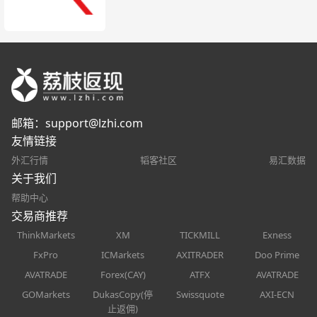
邮箱：
support@lzhi.com
友情链接
外汇行情
韬客社区
易汇数据
关于我们
帮助中心
交易商推荐
ThinkMarkets
XM
TICKMILL
Exness
FxPro
ICMarkets
AXITRADER
Doo Prime
AVATRADE
Forex(CAY)
ATFX
AVATRADE
GOMarkets
DukasCopy(停
Swissquote
AXI-ECN
止返佣)