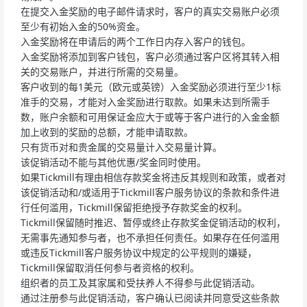
在提交入金奖励的电子邮件请求时，客户的真实交易账户必须
至少有初始入金的50%资金。
入金奖励将在申请后的两个工作日内存入客户的钱包。
入金奖励将添加到客户钱包，客户必须通过客户区将其转入相
关的交易账户，并进行所需的交易量。
客户收到的每1美元（欧元或英镑）入金奖励必须进行至少1标
准手的交易，才能对入金奖励进行取款。如果未达到所需手
数，账户余额和可用保证金应大于或等于客户进行的入金金额
加上收到的奖励的总额，才能申请取款。
只有货币对和贵金属的交易量计入交易量计算。
该促销活动不能与其他优惠/奖金同时使用。
如果Tickmill有理由相信存款奖金将违反其规则和政策，或者对
该促销活动和/或适用于Tickmill客户服务协议的条款和条件进
行任何滥用，Tickmill保留拒绝授予存款奖金的权利。
Tickmill保留随时推迟、暂停或终止存款奖金促销活动的权利，
无需事先通知参与者，也不承担任何责任。如果存在任何滥用
或违反Tickmill客户服务协议中规定的公平规则的嫌疑，
Tickmill保留取消任何参与者资格的权利。
组织者的员工及其家属和受扶养人不得参与此促销活动。
通过注册参与此促销活动，客户确认已阅读并同意受这些条款