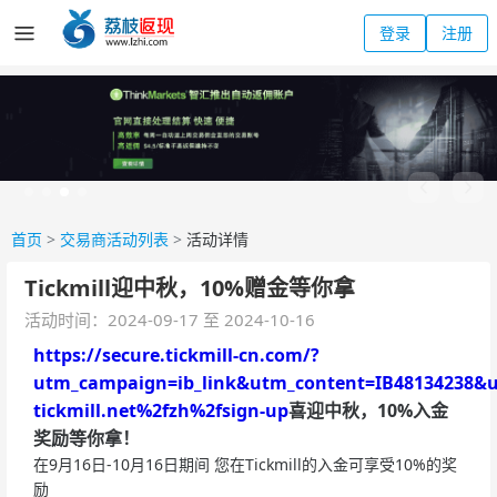
登录
注册
首页
>
交易商活动列表
>
活动详情
Tickmill迎中秋，10%赠金等你拿
活动时间：2024-09-17 至 2024-10-16
https://secure.tickmill-cn.com/?
utm_campaign=ib_link&utm_content=IB48134238&
tickmill.net%2fzh%2fsign-up
喜迎中秋，10%入金
奖励等你拿！
在9月16日-10月16日期间 您在Tickmill的入金可享受10%的奖
励