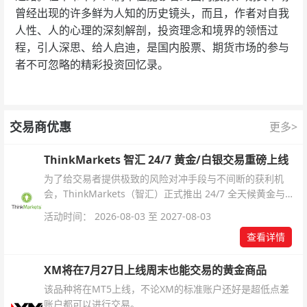
曾经出现的许多鲜为人知的历史镜头，而且，作者对自我
人性、人的心理的深刻解剖，投资理念和境界的领悟过
程，引人深思、给人启迪，是国内股票、期货市场的参与
者不可忽略的精彩投资回忆录。
交易商优惠
更多>
ThinkMarkets 智汇 24/7 黄金/白银交易重磅上线
为了给交易者提供极致的风险对冲手段与不间断的获利机
会，ThinkMarkets（智汇）正式推出 24/7 全天候黄金与白
银交易！本文将为您详细拆解本次升级的核心交易品种、杠
活动时间： 2026-08-03 至 2027-08-03
杆配置、支持软件及交易细则。
查看详情
XM将在7月27日上线周末也能交易的黄金商品
该品种将在MT5上线，不论XM的标准账户还好是超低点差
账户都可以进行交易。