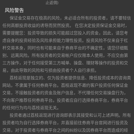
止返佣)
风险警告
保证金交易存在极高的风险，未必适合所有的投资者，请不要轻信
任何高额投资收益的诱导而贸然投资。 在您决定投资保证金交易时，
需要提醒您：投资导致的损失可能超过您投入的资金，因此，请您考
虑自身的投资经验及风险承担能力理性投资。投资风险不仅来自于杠
杆交易本身，同时也有可能来自于券商平台的不确定性，请您仔细甄
别、远离风险。所有投资者的交易帐户应仅限本人使用，不应交由第
三方操作，对于任何接受第三方喊单、操盘、理财等操作的投资和交
易，由此导致的风险和亏损由投资者个人自行承担。
荔枝返现是独立的、仅为投资者提供信息、降低投资成本的咨询类
网站，不隶属于任何券商平台。荔枝返现不邀约客户投资任何保证金
交易，不接触投资者的资金及账户信息，不代理任何交易操盘行为，
不向客户推荐任何券商平台。投资者应自行选择券商平台，券商平台
的任何行为均与荔枝返现无关。
投资者通过荔枝返现进行咨询即表示其接受和认可上述声明。所有
投资者均为自行选择券商平台，并直接前往券商平台官网进行投资及
交易，对于投资者与券商平台之间的纠纷以及因券商平台而造成的经