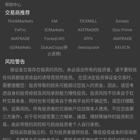
帮助中心
交易商推荐
ThinkMarkets
XM
TICKMILL
Exness
FxPro
ICMarkets
AXITRADER
Doo Prime
AVATRADE
Forex(CAY)
ATFX
AVATRADE
GOMarkets
DukasCopy(停
Swissquote
AXI-ECN
止返佣)
风险警告
保证金交易存在极高的风险，未必适合所有的投资者，请不要轻信
任何高额投资收益的诱导而贸然投资。 在您决定投资保证金交易时，
需要提醒您：投资导致的损失可能超过您投入的资金，因此，请您考
虑自身的投资经验及风险承担能力理性投资。投资风险不仅来自于杠
杆交易本身，同时也有可能来自于券商平台的不确定性，请您仔细甄
别、远离风险。所有投资者的交易帐户应仅限本人使用，不应交由第
三方操作，对于任何接受第三方喊单、操盘、理财等操作的投资和交
易，由此导致的风险和亏损由投资者个人自行承担。
荔枝返现是独立的、仅为投资者提供信息、降低投资成本的咨询类
网站，不隶属于任何券商平台。荔枝返现不邀约客户投资任何保证金