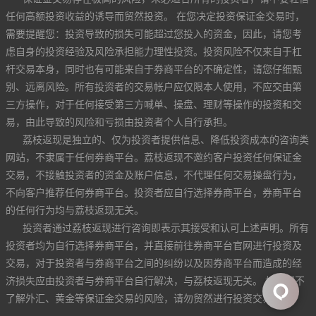
任何高额投资收益的诱导而贸然投资。 在您决定投资保证金交易时，
需要提醒您：投资导致的损失可能超过您投入的资金，因此，请您考
虑自身的投资经验及风险承担能力理性投资。投资风险不仅来自于杠
杆交易本身，同时也有可能来自于券商平台的不确定性，请您仔细甄
别、远离风险。所有投资者的交易帐户应仅限本人使用，不应交由第
三方操作，对于任何接受第三方喊单、操盘、理财等操作的投资和交
易，由此导致的风险和亏损由投资者个人自行承担。
荔枝返现是独立的、仅为投资者提供信息、降低投资成本的咨询类
网站，不隶属于任何券商平台。荔枝返现不邀约客户投资任何保证金
交易，不接触投资者的资金及账户信息，不代理任何交易操盘行为，
不向客户推荐任何券商平台。投资者应自行选择券商平台，券商平台
的任何行为均与荔枝返现无关。
投资者通过荔枝返现进行咨询即表示其接受和认可上述声明。所有
投资者均为自行选择券商平台，并直接前往券商平台官网进行投资及
交易，对于投资者与券商平台之间的纠纷以及因券商平台而造成的经
济损失应由投资者与券商平台自行解决，与荔枝返现无关。 如果您不
了解外汇、黄金等保证金交易的风险，请勿贸然进行投资交易。