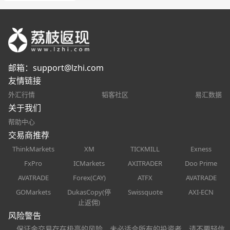
邮箱：
support@lzhi.com
友情链接
外汇行情
韬客社区
易汇数据
关于我们
帮助中心
交易商推荐
ThinkMarkets
XM
TICKMILL
Exness
FxPro
ICMarkets
AXITRADER
Doo Prime
AVATRADE
Forex(CAY)
ATFX
AVATRADE
GOMarkets
DukasCopy(停
Swissquote
AXI-ECN
止返佣)
风险警告
保证金交易存在极高的风险，未必适合所有的投资者，请不要轻信