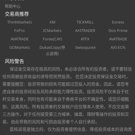
帮助中心
交易商推荐
ThinkMarkets
XM
TICKMILL
Exness
FxPro
ICMarkets
AXITRADER
Doo Prime
AVATRADE
Forex(CAY)
ATFX
AVATRADE
GOMarkets
DukasCopy(停
Swissquote
AXI-ECN
止返佣)
风险警告
保证金交易存在极高的风险，未必适合所有的投资者，请不要轻信
任何高额投资收益的诱导而贸然投资。 在您决定投资保证金交易时，
需要提醒您：投资导致的损失可能超过您投入的资金，因此，请您考
虑自身的投资经验及风险承担能力理性投资。投资风险不仅来自于杠
杆交易本身，同时也有可能来自于券商平台的不确定性，请您仔细甄
别、远离风险。所有投资者的交易帐户应仅限本人使用，不应交由第
三方操作，对于任何接受第三方喊单、操盘、理财等操作的投资和交
易，由此导致的风险和亏损由投资者个人自行承担。
荔枝返现是独立的、仅为投资者提供信息、降低投资成本的咨询类