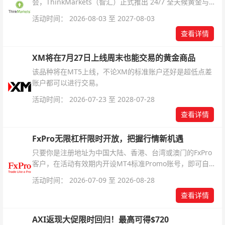
会，ThinkMarkets（智汇）正式推出 24/7 全天候黄金与白
银交易！本文将为您详细拆解本次升级的核心交易品种、杠
活动时间： 2026-08-03 至 2027-08-03
杆配置、支持软件及交易细则。
查看详情
XM将在7月27日上线周末也能交易的黄金商品
该品种将在MT5上线，不论XM的标准账户还好是超低点差
账户都可以进行交易。
活动时间： 2026-07-23 至 2028-07-28
查看详情
FxPro无限杠杆限时开放，把握行情新机遇
只要你是注册地址为中国大陆、香港、台湾或澳门的FxPro
客户，在活动有效期内开设MT4标准Promo账号，即可自动
解锁无限倍杠杆福利，无需额外复杂操作。
活动时间： 2026-07-09 至 2026-08-28
查看详情
AXI返现大促限时回归！最高可得$720