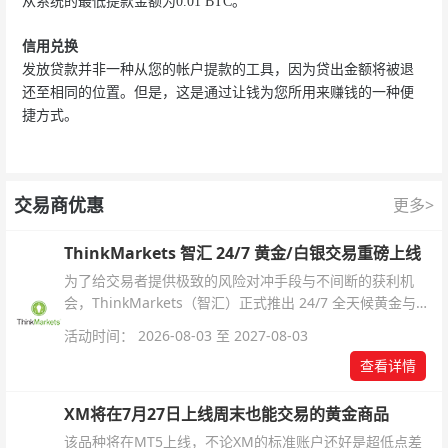
从系统的最低提款金额为0.01 BTC。
信用兑换
发放贷款并非一种从您的帐户提款的工具，因为贷出金额将被退
还至相同的位置。但是，这是通过让钱为您所用来赚钱的一种便
捷方式。
交易商优惠
更多>
ThinkMarkets 智汇 24/7 黄金/白银交易重磅上线
为了给交易者提供极致的风险对冲手段与不间断的获利机
会，ThinkMarkets（智汇）正式推出 24/7 全天候黄金与白
银交易！本文将为您详细拆解本次升级的核心交易品种、杠
活动时间： 2026-08-03 至 2027-08-03
杆配置、支持软件及交易细则。
查看详情
XM将在7月27日上线周末也能交易的黄金商品
该品种将在MT5上线，不论XM的标准账户还好是超低点差