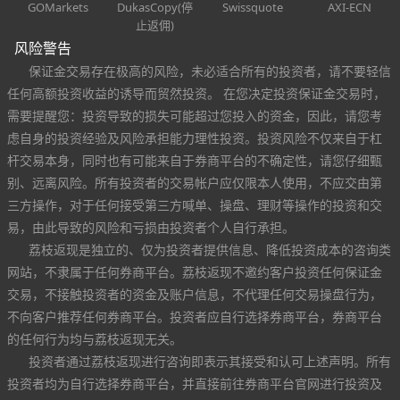
GOMarkets
DukasCopy(停
Swissquote
AXI-ECN
止返佣)
风险警告
保证金交易存在极高的风险，未必适合所有的投资者，请不要轻信
任何高额投资收益的诱导而贸然投资。 在您决定投资保证金交易时，
需要提醒您：投资导致的损失可能超过您投入的资金，因此，请您考
虑自身的投资经验及风险承担能力理性投资。投资风险不仅来自于杠
杆交易本身，同时也有可能来自于券商平台的不确定性，请您仔细甄
别、远离风险。所有投资者的交易帐户应仅限本人使用，不应交由第
三方操作，对于任何接受第三方喊单、操盘、理财等操作的投资和交
易，由此导致的风险和亏损由投资者个人自行承担。
荔枝返现是独立的、仅为投资者提供信息、降低投资成本的咨询类
网站，不隶属于任何券商平台。荔枝返现不邀约客户投资任何保证金
交易，不接触投资者的资金及账户信息，不代理任何交易操盘行为，
不向客户推荐任何券商平台。投资者应自行选择券商平台，券商平台
的任何行为均与荔枝返现无关。
投资者通过荔枝返现进行咨询即表示其接受和认可上述声明。所有
投资者均为自行选择券商平台，并直接前往券商平台官网进行投资及