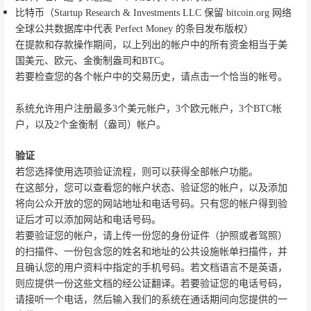
比特币（Startup Research & Investments LLC 保留 bitcoin.org 网络
全球公共数据库中代表 Perfect Money 的条目发布版权）
在提款和存款操作期间，以上列出的帐户中的所有资金相当于美
国美元、欧元、金衡制盎司和BTC。
若要检查您的各个帐户中的交易历史，请点击一个恰当的帐号。
系统允许用户注册最多3个美元帐户，3个欧元帐户，3个BTC帐
户，以及2个金衡制（盎司）帐户。
验证
若您选择使用选项验证流程，则可以获得全部帐户功能。
在这部分，您可以查看您的帐户状态、验证您的帐户，以及添加
将向公众开放的您的网站地址和电话号码。只有您的帐户得到验
证后才可以添加网站和电话号码。
若要验证您的帐户，请上传一份您的身份证件（护照或者驾照）
的扫描件、一份包含您的姓名和地址的公共设施帐单扫描件，并
且确认您的用户资料中指定的手机号码。若文档语言不是英语，
则应提供一份这些文档的经公证翻译。若要验证您的电话号码，
请接听一个电话，然后输入我们的系统在通话期间向您提供的一