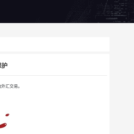
保护
始外汇交易。