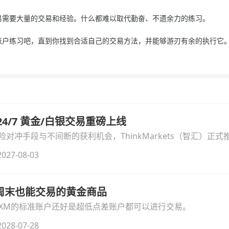
要大量的交易和经验。什么都难以取代勤奋、不遗余力的练习。
练习吧，直到你找到合适自己的交易方法，并能够游刃有余的执行它。
汇 24/7 黄金/白银交易重磅上线
冲手段与不间断的获利机会，ThinkMarkets（智汇）正式推出
细拆解本次升级的核心交易品种、杠杆配置、支持软件及交易细
027-08-03
线周末也能交易的黄金商品
论XM的标准账户还好是超低点差账户都可以进行交易。
028-07-28